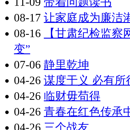
11-09
带着问题读书
08-17
让家庭成为廉洁
08-16
【甘肃纪检监察网
变”
07-06
静里乾坤
04-26
谋度于义 必有所
04-26
临财毋苟得
04-26
青春在红色传承
04-26
三个战友