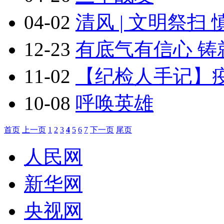
04-02
清风 | 文明祭扫
12-23
有底气有信心 
11-02
【纪检人手记】
10-08
呼唤英雄
首页
上一页
1
2
3
4
5
6
7
下一页
尾页
人民网
新华网
央视网