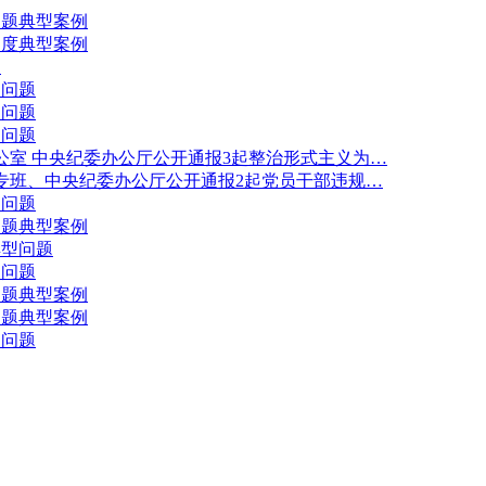
问题典型案例
制度典型案例
例
型问题
型问题
型问题
室 中央纪委办公厅公开通报3起整治形式主义为…
专班、中央纪委办公厅公开通报2起党员干部违规…
型问题
问题典型案例
典型问题
型问题
问题典型案例
问题典型案例
型问题