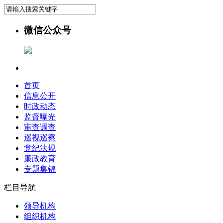
微信公众号
首页
信息公开
时政动态
监督曝光
审查调查
巡视巡察
党纪法规
廉政教育
专题集锦
栏目导航
领导机构
组织机构