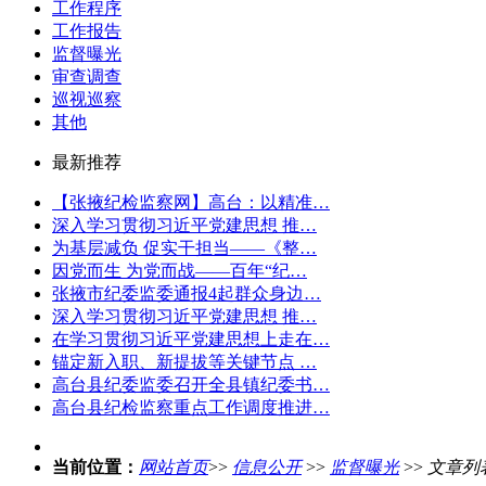
工作程序
工作报告
监督曝光
审查调查
巡视巡察
其他
最新推荐
【张掖纪检监察网】高台：以精准…
深入学习贯彻习近平党建思想 推…
为基层减负 促实干担当——《整…
因党而生 为党而战——百年“纪…
张掖市纪委监委通报4起群众身边…
深入学习贯彻习近平党建思想 推…
在学习贯彻习近平党建思想上走在…
锚定新入职、新提拔等关键节点 …
高台县纪委监委召开全县镇纪委书…
高台县纪检监察重点工作调度推进…
当前位置：
网站首页
>>
信息公开
>>
监督曝光
>>
文章列