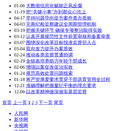
01-06
大数据信息化赋能正风反腐
11-19
把“关键小事”办到群众心坎上
04-17
坚持问题导向提升案件查办质效
04-03
完善纪检监察建议全周期管理机制
03-19
把握关键环节 确保专项整治取得实效
03-12
认真开展规范性文件前置审核和备案审查
03-07
围绕深化改革目标找准监督切入点
03-04
双向发力提升办案质效
02-24
推动各类监督贯通协调
02-19
全链条培养助力年轻干部成长
02-06
增强以案促改促治实效
01-24
规范高效处置问题线索
01-18
将严管厚爱要求贯穿干部选育管用全过程
12-21
准确理解把握量纪平衡的理念要求
12-06
以改革精神做深做实基层监督
首页
上一页
1
2
3
下一页
尾页
人民网
新华网
央视网