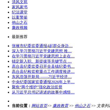
清风文苑
家风家书
纪法课堂
以案警鉴
他山之石
廉政视频
最新推荐
张掖市纪委监委通报4起群众身边…
深入学习贯彻习近平党建思想 推…
在学习贯彻习近平党建思想上走在…
锚定新入职、新提拔等关键节点 …
高台县纪委监委召开全县镇纪委书…
高台县纪检监察重点工作调度推进…
东风浩荡开新局 ——习近平经济…
中央纪委国家监委通报2026年上半…
聚焦“两个维护”强化政治监督
从习近平总书记讲述的故事中感悟…
当前位置：
网站首页
>>
廉政教育
>>
他山之石
>>
文章列