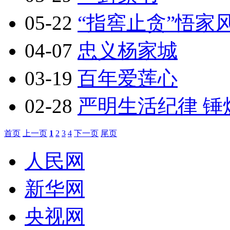
05-22
“指窖止贪”悟家
04-07
忠义杨家城
03-19
百年爱莲心
02-28
严明生活纪律 锤
首页
上一页
1
2
3
4
下一页
尾页
人民网
新华网
央视网