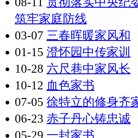
08-11
贯彻落实中央纪
筑牢家庭防线
03-07
三春晖暖家风和
01-15
澄怀园中传家训
10-28
六尺巷中家风长
10-12
血色家书
07-05
徐特立的修身齐
06-23
赤子丹心铸忠诚
05-29
一封家书