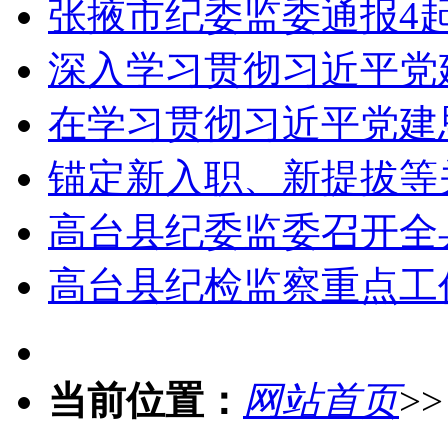
张掖市纪委监委通报4
深入学习贯彻习近平党
在学习贯彻习近平党建
锚定新入职、新提拔等
高台县纪委监委召开全
高台县纪检监察重点工
当前位置：
网站首页
>