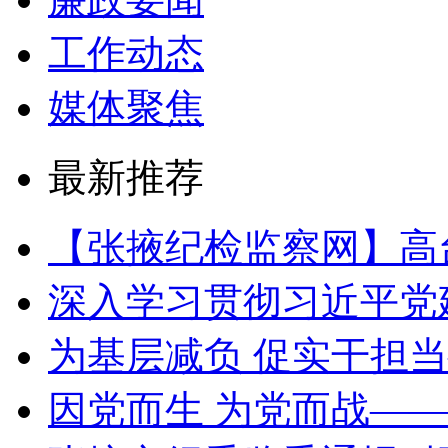
工作动态
媒体聚焦
最新推荐
【张掖纪检监察网】高
深入学习贯彻习近平党
为基层减负 促实干担
因党而生 为党而战——