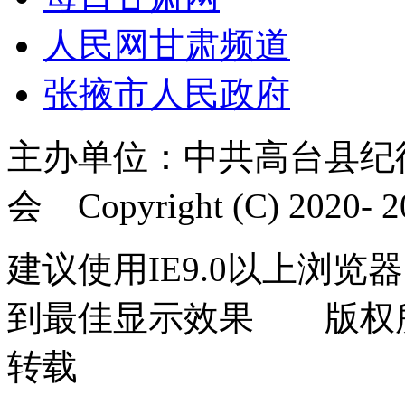
人民网甘肃频道
张掖市人民政府
主办单位：中共高台县纪
会 Copyright (C) 2020- 20
建议使用IE9.0以上浏览器
到最佳显示效果 版权
转载