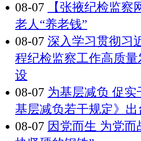
08-07
【张掖纪检监察
老人“养老钱”
08-07
深入学习贯彻习
程纪检监察工作高质量
设
08-07
为基层减负 促
基层减负若干规定》出
08-07
因党而生 为党而