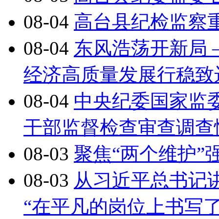
08-04
高台县纪检监察
08-04
东风浩荡开新局
经济高质量发展行稳致
08-04
中央纪委国家监委
干部监督检查审查调查
08-03
聚焦“两个维护”
08-03
从习近平总书记讲
“在平凡的岗位上书写