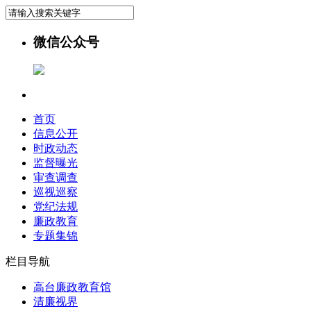
微信公众号
首页
信息公开
时政动态
监督曝光
审查调查
巡视巡察
党纪法规
廉政教育
专题集锦
栏目导航
高台廉政教育馆
清廉视界