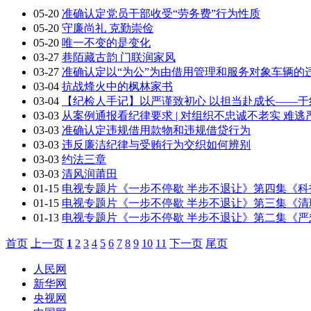
05-20
准确认定党员干部收受“劳务费”行为性质
05-20
守廉尚礼 克勤崇俭
05-20
唯一不变的是变化
03-27
巷陌藏古韵 门联润家风
03-27
准确认定以“为公”为由借用管理和服务对象车辆的
03-04
抗战烽火中的枫林家书
03-04
【纪检人手记】以严谨致初心 以担当赴成长——于
03-03
从案例通报看纪律要求 | 对组织不忠诚不老实 难
03-03
准确认定违规借用款物和违规借贷行为
03-03
违反廉洁纪律与受贿行为交织如何辨别
03-03
约法三章
03-03
清风润莆田
01-15
电视专题片《一步不停歇 半步不退让》第四集《科
01-15
电视专题片《一步不停歇 半步不退让》第三集《清
01-13
电视专题片《一步不停歇 半步不退让》第二集《
首页
上一页
1
2
3
4
5
6
7
8
9
10
11
下一页
尾页
人民网
新华网
央视网