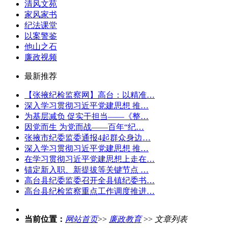
清风文苑
家风家书
纪法课堂
以案警鉴
他山之石
廉政视频
最新推荐
【张掖纪检监察网】高台：以精准…
深入学习贯彻习近平党建思想 推…
为基层减负 促实干担当——《整…
因党而生 为党而战——百年“纪…
张掖市纪委监委通报4起群众身边…
深入学习贯彻习近平党建思想 推…
在学习贯彻习近平党建思想上走在…
锚定新入职、新提拔等关键节点 …
高台县纪委监委召开全县镇纪委书…
高台县纪检监察重点工作调度推进…
当前位置：
网站首页
>>
廉政教育
>>
文章列表