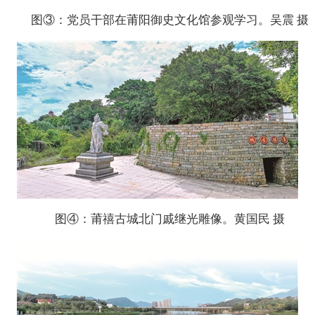
图③：党员干部在莆阳御史文化馆参观学习。吴震 摄
图④：莆禧古城北门戚继光雕像。黄国民 摄