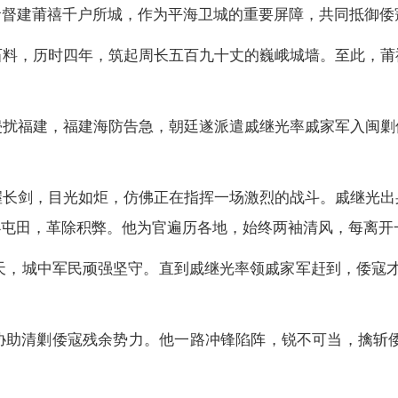
命督建莆禧千户所城，作为平海卫城的重要屏障，共同抵御倭
石料，历时四年，筑起周长五百九十丈的巍峨城墙。至此，莆
侵扰福建，福建海防告急，朝廷遂派遣戚继光率戚家军入闽剿
握长剑，目光如炬，仿佛正在指挥一场激烈的战斗。戚继光出
办屯田，革除积弊。他为官遍历各地，始终两袖清风，每离开
0余天，城中军民顽强坚守。直到戚继光率领戚家军赶到，倭寇
助清剿倭寇残余势力。他一路冲锋陷阵，锐不可当，擒斩倭寇2