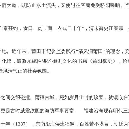
林荫大道，既防止水土流失，又使过往客商免受骄阳曝晒。当
自奉甚约，食日一肉，而一衣或二十年”，清末御史江春霖一
地。近年来，莆田市纪委监委践行“清风润莆田”的理念，充
文化馆，编纂系统性讲述御史文化的书籍《莆阳御史》，绘制
造风清气正的社会氛围。
海之间交织碰撞。莆禧古城，宛如岁月尘封的珍宝，就镶嵌在
，更是古时威震敌胆的海防军事要塞——福建沿海现存明代三
十年（1387），东南沿海倭患猖獗，百姓苦不堪言，朝廷