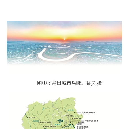
图①：莆田城市鸟瞰。蔡昊 摄