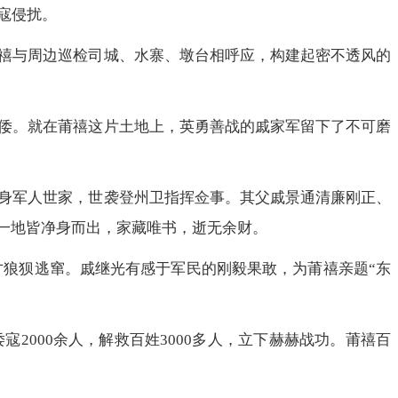
寇侵扰。
禧与周边巡检司城、水寨、墩台相呼应，构建起密不透风的
倭。就在莆禧这片土地上，英勇善战的戚家军留下了不可磨
身军人世家，世袭登州卫指挥佥事。其父戚景通清廉刚正、
一地皆净身而出，家藏唯书，逝无余财。
才狼狈逃窜。戚继光有感于军民的刚毅果敢，为莆禧亲题“东
000余人，解救百姓3000多人，立下赫赫战功。莆禧百