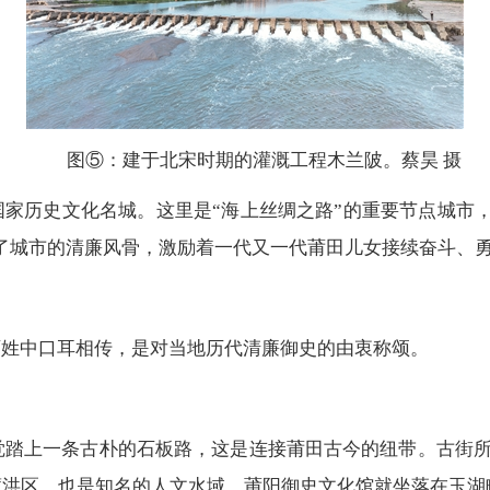
图⑤：建于北宋时期的灌溉工程木兰陂。蔡昊 摄
国家历史文化名城。这里是“海上丝绸之路”的重要节点城市
就了城市的清廉风骨，激励着一代又一代莆田儿女接续奋斗、
百姓中口耳相传，是对当地历代清廉御史的由衷称颂。
踏上一条古朴的石板路，这是连接莆田古今的纽带。古街所
蓄洪区，也是知名的人文水域，莆阳御史文化馆就坐落在玉湖