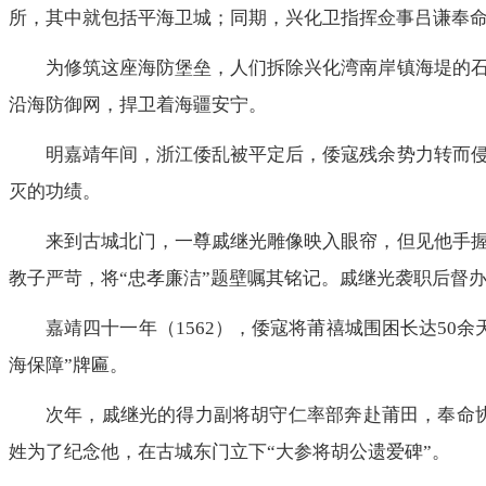
所，其中就包括平海卫城；同期，兴化卫指挥佥事吕谦奉
为修筑这座海防堡垒，人们拆除兴化湾南岸镇海堤的
沿海防御网，捍卫着海疆安宁。
明嘉靖年间，浙江倭乱被平定后，倭寇残余势力转而
灭的功绩。
来到古城北门，一尊戚继光雕像映入眼帘，但见他手
教子严苛，将“忠孝廉洁”题壁嘱其铭记。戚继光袭职后督
嘉靖四十一年（1562），倭寇将莆禧城围困长达5
海保障”牌匾。
次年，戚继光的得力副将胡守仁率部奔赴莆田，奉命协
姓为了纪念他，在古城东门立下“大参将胡公遗爱碑”。