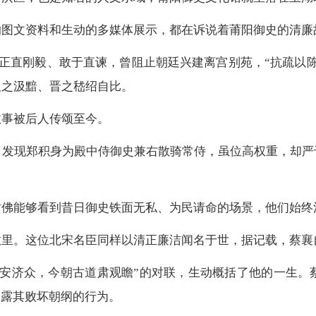
的图文资料和生动的多媒体展示，都在诉说着莆阳御史的清廉
他正直刚毅、敢于直谏，曾阻止朝廷兴建离宫别苑，“抗疏以
汉之汲黯、晋之嵇绍自比。
故事被后人传颂至今。
，发现郑积身为殿中侍御史兼右散骑常侍，虽位高权重，却严
。
仿佛能够看到昔日御史铁面无私、为民请命的场景，他们始终
故里。这位北宋名臣同样以清正廉洁闻名于世，据记载，蔡襄
万安济众，今朝古道肃观瞻”的对联，生动概括了他的一生。
揭露其败坏朝纲的行为。