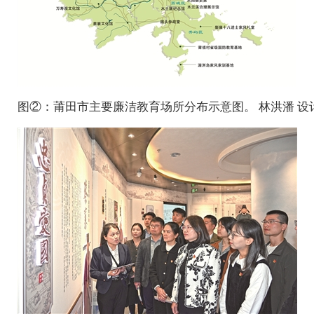
图②：莆田市主要廉洁教育场所分布示意图。 林洪潘 设