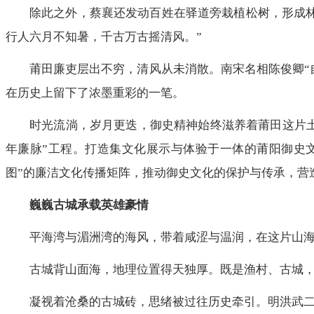
除此之外，蔡襄还发动百姓在驿道旁栽植松树，形成
行人六月不知暑，千古万古摇清风。”
莆田廉吏层出不穷，清风从未消散。南宋名相陈俊卿“
在历史上留下了浓墨重彩的一笔。
时光流淌，岁月更迭，御史精神始终滋养着莆田这片土
年廉脉”工程。打造集文化展示与体验于一体的莆阳御史
图”的廉洁文化传播矩阵，推动御史文化的保护与传承，营
巍巍古城承载英雄豪情
平海湾与湄洲湾的海风，带着咸涩与温润，在这片山
古城背山面海，地理位置得天独厚。既是渔村、古城
凝视着沧桑的古城砖，思绪被过往历史牵引。明洪武二