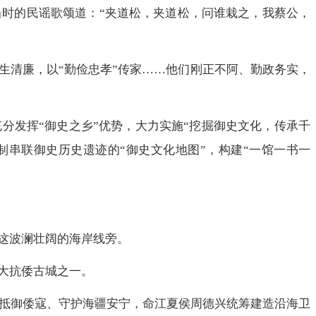
时的民谣歌颂道：“夹道松，夹道松，问谁栽之，我蔡公，
生清廉，以“勤俭忠孝”传家……他们刚正不阿、勤政务实，
分发挥“御史之乡”优势，大力实施“挖掘御史文化，传承千
串联御史历史遗迹的“御史文化地图”，构建“一馆一书一
这波澜壮阔的海岸线旁。
大抗倭古城之一。
为抵御倭寇、守护海疆安宁，命江夏侯周德兴统筹建造沿海卫