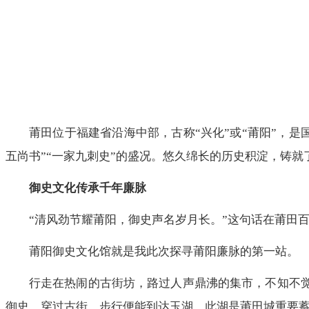
莆田位于福建省沿海中部，古称“兴化”或“莆阳”，是
五尚书”“一家九刺史”的盛况。悠久绵长的历史积淀，铸
御史文化传承千年廉脉
“清风劲节耀莆阳，御史声名岁月长。”这句话在莆田
莆阳御史文化馆就是我此次探寻莆阳廉脉的第一站。
行走在热闹的古街坊，路过人声鼎沸的集市，不知不觉
御史。穿过古街，步行便能到达玉湖。此湖是莆田城重要