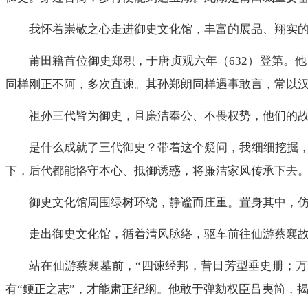
我怀着崇敬之心走进御史文化馆，丰富的展品、翔实
莆田籍首位御史郑积，于唐贞观六年（632）登第。
同样刚正不阿，多次直谏。其孙郑朗同样遇事敢言，常以
祖孙三代皆为御史，且廉洁奉公、不畏权势，他们的
是什么成就了三代御史？带着这个疑问，我细细挖掘
下，后代都能恪守本心、抵御诱惑，将廉洁家风传承下去
御史文化馆周围绿树环绕，静谧而庄重。置身其中，
走出御史文化馆，循着清风脉络，驱车前往仙游蔡襄
站在仙游蔡襄墓前，“四谏经邦，昔日芳型垂史册；
有“鲠正之志”，才能肃正纪纲。他敢于弹劾权臣吕夷简，