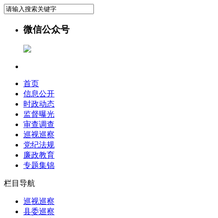
微信公众号
首页
信息公开
时政动态
监督曝光
审查调查
巡视巡察
党纪法规
廉政教育
专题集锦
栏目导航
巡视巡察
县委巡察