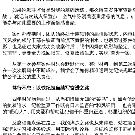
如果说派驻监督是对我的基础历练，那么留置案件审查调
战”。犹记首次踏入留置点，空气中弥漫着凝重肃穆的气息，
能参与如此重要的工作而倍感自豪。
案件办理期间，团队始终处于连轴转的高强度状态，内审
气风发的领导干部在铁证面前流下悔恨的泪水，也亲历过案件
影，也见证过大家成功突破案件后，眼中闪烁的欣慰与坚定。
改前非，更要全力挽回损失、修复政治生态，实现“查办一案、
从第一次参与案件时只会默默记录、整理材料，到第二次
在一次次磨砺中不断成长。我学会了如何精准运用党纪法规武
护公平正义的重大责任。
笃行不怠：以铁纪担当续写奋进之路
四年时光匆匆而过，从当初懵懂无知的“菜鸟”，到如今信
的执着追求，纪检监察工作既有日常监督的“和风细雨”，也有审
的“暖心人”，用关爱和帮助让犯错干部重归正途，彰显组织的
反腐倡廉永远在路上，我的淬炼之路也从未停歇。站在新
强理论学习和业务锻炼，用实际行动诠释一名纪检监察干部的