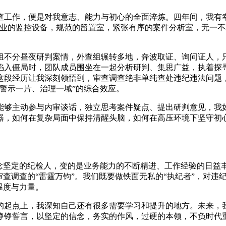
查工作，便是对我意志、能力与初心的全面淬炼。四年间，我有
专业的监控设备，规范的留置室，紧张有序的案件分析室，无一
组不分昼夜研判案情，外查组辗转多地，奔波取证、询问证人，
陷入僵局时，团队成员围坐在一起分析研判、集思广益，执着探
这段经历让我深刻领悟到，审查调查绝非单纯查处违纪违法问题，
警示一片、治理一域”的综合效应。
能够主动参与内审谈话，独立思考案件疑点、提出研判意见，我
器，如何在复杂局面中保持清醒头脑，如何在高压环境下坚守初
念坚定的纪检人，变的是业务能力的不断精进、工作经验的日益
查调查的“雷霆万钧”。我们既要做铁面无私的“执纪者”，对违
温度与力量。
的起点上，我深知自己还有很多需要学习和提升的地方。未来，
铮铮誓言，以坚定的信念，务实的作风，过硬的本领，不负时代