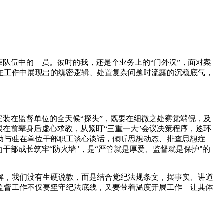
荣队伍中的一员。彼时的我，还是个业务上的“门外汉”，面对案
在工作中展现出的缜密逻辑、处置复杂问题时流露的沉稳底气，
安装在监督单位的全天候“探头”，既要在细微之处察觉端倪，及
在前辈身后虚心求教，从紧盯“三重一大”会议决策程序，逐环
动与驻在单位干部职工谈心谈话，倾听思想动态、排查思想症
干部成长筑牢“防火墙”，是“严管就是厚爱、监督就是保护”的
解，我们没有生硬说教，而是结合党纪法规条文，摆事实、讲道
监督工作不仅要坚守纪法底线，又要带着温度开展工作，让其体