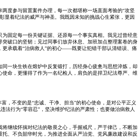
幸两度参与留置案件办理，每一次都堪称一场直面考验的“攻坚
不彰显着纪法的威严与神圣。我既因未知的挑战心生紧张，更因
只为固定每一份关键证据、还原每一个事实真相。我见过曾经意
寻突破口的坚韧；见过同事们放弃休息、加班加点整理案卷的身
更承载着“治病救人”的初心——既要让犯错干部认清错误、痛
如同一块生铁在熔炉中反复锻打，历经身心疲惫与思想淬炼，却
心使命，更懂得了作为一名纪检人，肩负的是捍卫纪法尊严、维
丰富，不变的是“忠诚、干净、担当”的初心使命，是对公平正义
纪违法行为“零容忍”，坚决维护纪法的严肃性；也要做治病救人
我将继续怀揣对纪法的敬畏之心，手握戒尺，严于律己，不断加
重托、不负韶华时光，为推进全面从严治党、党风廉政建设和反