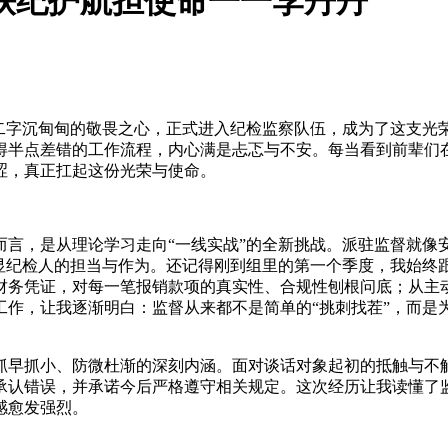
铁纪护航担使命一一李丹丹
二字沉甸甸的敬畏之心，正式进入纪检监察队伍，成为了这支光
得半点差错的工作流程，内心满是忐忑与不安。每当看到前辈们
涩，真正扛起这份光荣与使命。
言，是从理论学习走向“一线实战”的全新挑战。派驻监督就像
显纪检人的担当与作为。还记得刚到组里的第一个季度，我始终跟
财务凭证，对每一笔报销款项的真实性、合规性刨根问底；从主
作，让我逐渐明白：监督从来都不是简单的“挑刺找茬”，而是为
抓早抓小、防微杜渐的深刻内涵。面对谈话对象起初的抵触与不
承认错误，并承诺今后严格遵守相关规定。这次经历让我读懂了
感愈发强烈。