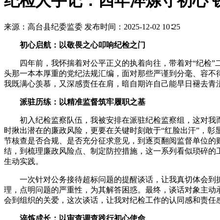
纪检人手记：四年淬炼守初心 
来源：高台县纪委监委
发布时间：2025-12-02 10∶25
初心启航：以敬畏之心叩响纪检之门
四年前，我怀揣着对公平正义的执着向往，带着对“纪检”
头那一本本厚重的党纪法规汇编，面对那些严谨到分毫、容不
我既满心羡慕，又深感责任在肩，暗自期许自己能早日褪去青
派驻历练：以精准监督筑牢履职之基
初入纪检监察队伍，我被安排在派驻纪检监察组，这对我而
时揪出潜在的廉政风险，更要在关键时刻敢于“红脸出汗”，彰
节核查是否合规、是否充分征求意见，到逐页翻阅监督单位的
结，到梳理廉政风险点、制定防控措施，这一系列看似琐碎的工
生动实践。
一次针对公务接待超标问题的提醒谈话，让我真切体会到
理，点明问题的严重性，为其解答困惑。最终，谈话对象主动
会到组织的关爱，这次谈话，让我对纪检工作的认同感和责任
淬炼成长：以审查调查践行初心使命