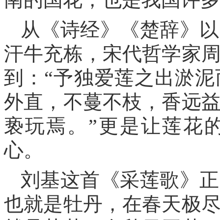
从《诗经》《楚辞》以
汗牛充栋，宋代哲学家
到：“予独爱莲之出淤
外直，不蔓不枝，香远
亵玩焉。”更是让莲花
心。
刘基这首《采莲歌》正
也就是牡丹，在春天极